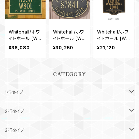
Whitehall/ホワ
Whitehall/ホワ
Whitehall/ホワ
イトホール [WH
イトホール [WH
イトホール [WH
1579]Wisconsi
2918]Hawthor
-3312] Buena
¥36,080
¥30,250
¥21,120
n Special
ne Oval
Vista Annivers
ary Wedding
CATEGORY
1行タイプ
Petite：巾260mmまでのサイズ
2行タイプ
Grande又はEstate：巾450mm以上のサイズ
3行タイプ