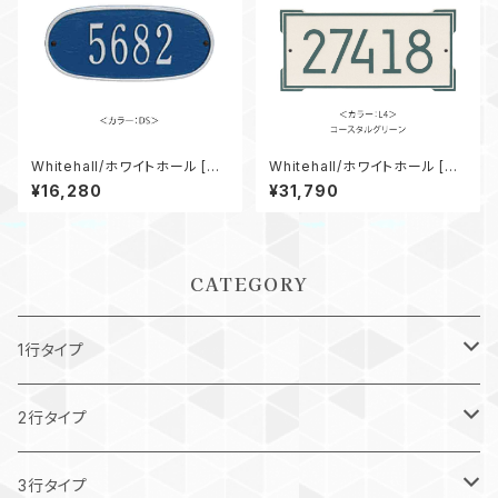
Whitehall/ホワイトホール [W
Whitehall/ホワイトホール [W
H-4004]Oval
H-3371] Roanoke Modern
¥16,280
¥31,790
CATEGORY
1行タイプ
Petite：巾260mmまでのサイズ
2行タイプ
Grande又はEstate：巾450mm以上のサイズ
3行タイプ