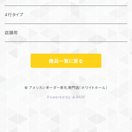
巾300mmまでの小さめサイズ
巾300mmまでの小さめサイズ
4行タイプ
店舗用
商品一覧に戻る
© アメリカンオーダー表札専門店（ホワイトホール）
Powered by