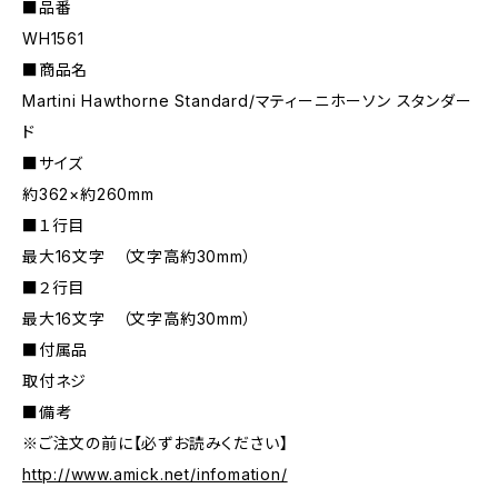
■品番
WH1561
■商品名
Martini Hawthorne Standard/マティーニホーソン スタンダー
ド
■サイズ
約362×約260mm
■１行目
最大16文字 （文字高約30mm）
■２行目
最大16文字 （文字高約30mm）
■付属品
取付ネジ
■備考
※ご注文の前に【必ずお読みください】
http://www.amick.net/infomation/